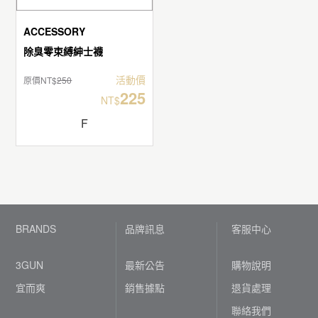
ACCESSORY
除臭零束縛紳士襪
活動價
原價NT$
250
225
NT$
F
BRANDS
品牌訊息
客服中心
3GUN
最新公告
購物說明
宜而爽
銷售據點
退貨處理
聯絡我們