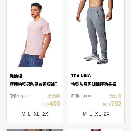
機動棉
TRAINING
極速快乾男防臭圓領短袖T
快乾防臭男訓練運動長褲
活動價
活動價
原價NT$
500
原價NT$
990
400
792
NT$
NT$
M
L
XL
2X
M
L
XL
2X