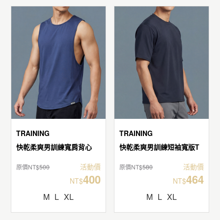
TRAINING
TRAINING
快乾柔爽男訓練寬肩背心
快乾柔爽男訓練短袖寬版T
活動價
活動價
原價NT$
500
原價NT$
580
400
464
NT$
NT$
M
L
XL
M
L
XL