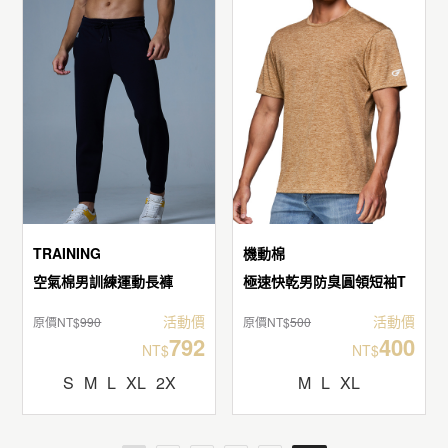
TRAINING
機動棉
空氣棉男訓練運動長褲
極速快乾男防臭圓領短袖T
活動價
活動價
原價NT$
990
原價NT$
500
792
400
NT$
NT$
S
M
L
XL
2X
M
L
XL