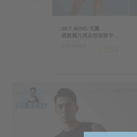
ING
SKY WING 天翼
男輕透快乾平口褲
透氣翼片男永效吸排平口褲
440
558
$550
原價
NT$620
NT$
NT$