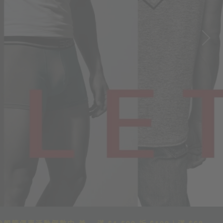
中
🎁 滿 $1,500 折 $100＋滿 $688 超取免運 ⏰ 活動至 