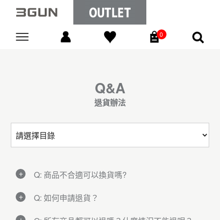
0
Go
Q&A
退貨辦法
Q: 商品不合適可以換貨嗎?
A:
Q: 如何申請退貨？
為節省更換商品的等候時間，3GUN網站採用
「只退不換」
的消費方式， 若您有換貨需
A: