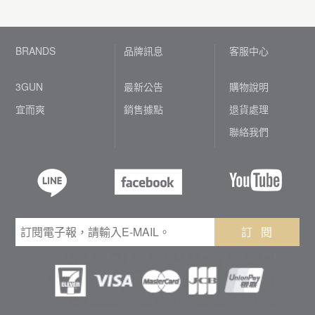
7-11退貨便代碼自申請當日起48小時內有效，
※ 基於衛生原則，貼身衣物例如內衣褲、襪
『我要退貨』 ▶ 線上勾選退貨商品數量、退
扣除15元轉帳手續費。
貨的訂單編號 ▶ 若有出現【我要退貨】按鈕
準，須將滿額贈品連同退貨商品一併退回。
請於期限內將退貨商品交付7-11門市。
2. 超商取貨付款、宅配貨到付款之訂單 :
以銀
子，若有退貨需求請勿拆封。
貨原因 → 選擇商品退貨方式 ▶ 填寫退款資訊
貼心提醒:
即可申請。造成不便敬請見諒!
※ 退回商品需包裝完好無損：不影響二次銷售
行轉帳方式退至您的指定帳戶，請於線上申請
※ 退貨後訂單所保留之金額若未達滿額禮之標
▶ 原訂單非線上刷卡者，請正確填寫退款帳
※物流配送更新狀態約『1個工作日』，鑑賞期
【step 3】線上完成後，您可選擇以下方式，
之全新商品（包含吊牌、商標、洗標完整未
若因故無法交付導致代碼失效，請務必於
『
退貨時正確填寫退款帳戶資料(戶名 / 銀行名稱
BRANDS
品牌訊息
客服中心
準，須將滿額贈品連同退貨商品一併退回。
戶資料 (銀行名稱 / 分行名稱 / 銀行帳號 / 戶
將於狀態更新後起算(ex.週六收到商品，最快
退回商品：
貼心提醒:
剪，無汙漬、無下水、無修改）。
七天鑑賞期內 』
來電或來訊客服，將提供給
/ 分行名稱 / 銀行帳號)；
另退款銀行將扣除15
※ 退回商品需包裝完好無損：不影響二次銷售
名)， 另退款銀行將扣除15元轉帳手續費。
可於次週一傍晚申請退貨)。
※物流配送更新狀態約『1個工作日』，鑑賞期
※ 退回商品無法回復原狀者，恐將影響退貨權
您一組新的序號。
元轉帳手續費。
之全新商品（包含吊牌、商標、洗標完整未
3GUN
最新公告
購物說明
※如超過『1個工作日』仍未能於線上自行申請
◆7-11退貨便
(※離島、特殊門市不適用，如有
將於狀態更新後起算(ex.週六收到商品，最快
益或負擔部份費用。
剪，無汙漬、無下水、無修改。
【step 3】
線上完成後，您可選擇以下方式退
退貨，請您再於【 訂單查詢 】 ▶ 【 詢問/紀
退貨需求請自行寄回) :
可於次週一傍晚申請退貨)。
若確認商品無法受理或非退貨訂單內之商品，
貼心提醒:
宜而爽
銷售據點
退貨處理
貼心提醒:
※ 退回商品無法回復原狀者，恐將影響退貨權
回商品：
錄 】中於相關訂單留言詢問，客服人員將儘
線上退貨申請 ▶ 請記下退貨便代碼12碼(範
客服將會聯繫告知需取消退貨並以『 宅配貨
※訂單超過七天鑑賞期，恕無法再次提供一組
※完成退刷後，銀行作業處理約需 7-14個工作
益或負擔部份費用。
聯絡我們
快為您查詢並回覆。
例：A***********) ▶ 將「退貨商品、訂單明
到付款 』方式寄還給您(運費需請您自行負負
新的序號。
天，因個人信用卡的結帳週期不同而影響退刷
※ 若確認商品無法受理或非退貨訂單內之商
■ 7-11退貨便 (※離島、特殊門市不適用，如有
細」密封包裝 ▶ 於72小時內至7-11門市操作
擔120元，離島地區或長寬高超過60公分包裹
※新的序號僅限申請一次，逾期不再補發，請
款項完成時間（負項可能會列在下期的帳單
品，客服將會聯繫告知需取消退貨並以『宅配
退貨需求請自行寄回) :
ibon並列印「退貨便服務單」 ▶ 請將包裹連
運費以實際物流廠商報價為主)。
見諒!
上）；確切退款時間及相關訊息，請洽詢您的
貨到付款 』方式寄還給您(運費需請您自行負
線上退貨申請 ▶ 請記下退貨便代碼12碼 ▶ 將
同「退貨便服務單」交付服務人員(免付運費)
發卡銀行。
負擔120元，離島地區或長寬高超過60公分包
「退貨商品、訂單明細」密封包裝 ▶ 於72小
▶ 「退貨便服務單收執聯」請保留至退款完
貼心提醒:
※如有收到紙本發票，辦理退貨請連同商品一
裹運費以實際物流廠商報價為主)。
時內至7-11門市操作ibon並列印「退貨便服務
成。
※關於退貨運費，
每筆訂單僅提供七天鑑賞期
併退回。
※若無法取得聯繫，取消退貨商品只保留1個月
單」 ▶ 請將包裹連同「退貨便服務單」交付
※請務必於申請後72小時內完成交付動作 (代
內『 一次免費退貨服務 』
，並請採用3GUN
訂 閱
(辦理退貨日期開始計算)逾期商品將直接作
服務人員(免付運費) ▶ 「退貨便服務單收執
碼預期無效)。
官網約定之退貨方式；後續若需加退商品，則
廢，恕無法退款，請留意避免影響自身權益。
聯」請保留至退款完成。
由消費者自行負擔，為避免爭議發生，請確實
尺寸：材積≦45*30*30，最長邊需≦45，其
驗收商品後再進行退貨。
※請務必於申請後72小時內完成交付動作，逾
他兩邊則需均≦30(單位:公分) 若交寄商品超
期代碼將失效。
出規定，門市得拒絕收件。