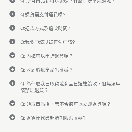
求，請於七天鑑賞期內(非試用期)線上申請
Q: 所有商品都可以退嗎？什麼情況不能退呢？
【部份】或【整筆】退貨， 再重新訂購喜愛
申請退貨流程 :
A:
的商品。
Q:退貨需支付運費嗎?
依據消費者保護法的規定，商品享有七天鑑賞
鑑賞期以取貨日或簽收日(包含代簽收)之隔日
【step 1】 退貨請確實驗收商品後，於
七天鑑
期（包含例假日）的權益，但鑑賞期並非為試
A:
算起7日內， 如1/1簽收，1/8為鑑賞期最後一
賞期內(含例假日)
線上申請退貨。
用期，退回商品若無法回復原狀，將影響退貨
Q:退款方式及退款時間?
每筆訂單3GUN『 僅提供一次免費退貨服務
天。
權益或需負擔部分費用。
』。
A:
※貼心提醒:
內衣、內褲屬於個人貼身用品，拆封前，請確
請遵守3GUN約定之退貨方式及規範；後續若
Q:我要申請退貨無法申請?
退貨商品從7-11超商退回到3GUN約需7個工
申請退貨流程 :
由於物流配送更新狀態約『2個工作日』(鑑賞
認外包裝之商品貨號、名稱、顏色、尺寸等是
需加退商品，運費則由消費者負擔。
作天(不含例假日)，3GUN將於收到退貨商品
A:
由於物流配送狀態更新約需『1個工作日』(鑑
期將於狀態更新後起算) ▶ 請於收到商品『2
否與訂購需求相同或是否改變心意，考量衛生
檢核無誤後，約
7個工作天
(不含例假日)退還您
Q: 內褲可以申請退貨嗎？
退貨期間是收貨後七天之內(含例假日)，超過
賞期將於狀態更新後起算) ▶ 請於收到商品
個工作日後』 ▶ 登入【會員中心】 ▶ 【訂單
觀感『一經拆封』恕不接受退貨，若拆封後發
貼心提醒:
的款項。(※從您完成寄送至收到退款約需7-14
後不能申請退貨。
A:
『1個工作日後』 ▶ 登入【會員中心】 ▶
查詢】 ▶ 選擇您欲退貨的訂單編號 ▶ 出現
現瑕疵，仍可按退貨辦法辦理。
退貨後原訂單未達免運優惠，將會於退款時另
個工作天)
Q: 收到瑕疵商品怎麼辦？
內衣、內褲屬於個人貼身用品，拆封前，請確
【訂單查詢】 ▶ 選擇欲退貨之訂單編號 ▶ 出
【我要退貨】按鈕即可申請。
外扣除原訂單的運費。
申請退貨流程 : 請於收到商品『1個工作日
認外包裝之商品貨號、名稱、顏色、尺寸等是
A:
現【我要退貨】按鈕即可申請。
退貨商品需符合以下條件：
退款方式依據原訂單之付款方式進行退款，
退
後』 ▶ 登入【會員中心】 ▶ 【訂單查詢】
否與訂購需求相同，考量衛生觀感
Q: 為什麼我已取貨或商品已送達簽收，但無法申
如收到瑕疵或錯誤商品時，請務必於七天鑑賞
(ex. 週六收到商品，最快可於次週一傍晚申請
【step 2】 請登入會員 ▶ 點選 【 會員中心 】
款完成將以 『 E-MAIL 』通知
。
▶ 選擇您欲退貨的訂單編號 ▶ 若有出現【我
『一經拆封 』
恕不接受退貨；若拆封後發現
請辦理退貨？
期內於拍下出貨明細及商品狀況，並將圖片寄
退貨)。
▶ 【訂單查詢】 ▶ 至欲退貨的訂單，點選
※ 退回時商品需為全新，無沾染粉妝、氣味，
要退貨】按鈕即可申請。造成不便敬請見諒!
瑕疵，仍可按退貨辦法辦理。
至客服信箱 ( threegun@mail.chung-
A:
【我要退貨】 ▶ 線上勾選退貨商品數量、退
並附回原包裝配件。
請登入會員 ▶ 【會員中心】 ▶ 點選【訂單查
shing.com.tw )，聯絡客服人員協助處理。
【step 1】
Q: 領取商品後，若不合適可以立即退貨嗎？
退貨請確實驗收商品後，於七天鑑
因領取商品後需待物流配送狀態更新；
請於
貨原因 ▶ 選擇商品退貨方式 ▶ 填寫退款資訊
※ 退貨請保持商品、贈品及所有附件的完整，
詢】即可查詢退貨及退款進度。
貼心提醒:
退貨商品需符合以下條件：
賞期內(含例假日)線上申請退貨。
收到商品 『 1個工作日後 』
▶ 登入【會員中
▶ 原訂單非線上刷卡者，請正確填寫退款帳
A:
請連同【訂購明細表】一起放入包裝內。
※物流配送更新狀態約『1個工作日』，鑑賞期
※ 退回時商品需為全新(無沾染粉妝、氣味、汙
心】 ▶ 【訂單查詢】 ▶ 選擇您欲退貨的訂單
戶資料( 銀行名稱 / 分行名稱 / 銀行帳號 / 戶名)
Q: 退貨便代碼超過期限怎麼辦?
可以的，因領取商品後需待物流配送狀態更
※ 基於衛生原則，貼身衣物例如內衣褲、襪
1. 線上刷卡付款之訂單 :
將直接辦理退款刷退
將於狀態更新後起算(ex.週六收到商品，最快
漬)，並保持商品、贈品及所有附件的完整，
【step 2】
請登入會員 ▶ 點選【我的帳戶】
編號 ▶ 若有出現【我要退貨】按鈕即可申
※ 超商取貨付款、宅配貨到付款之訂單 : 以銀
新；
請於收到商品 『 1個工作日後』
▶ 登入
子，若有退貨需求請勿拆封。
A:
動作，請留意當期或下期之信用卡帳單。
可於次週一傍晚申請退貨)。
請連同【訂購明細表】一起放入包裝內。
▶ 【訂單查詢】 ▶ 至欲退貨的訂單，點選
請。造成不便敬請見諒!
行轉帳方式退至您的指定帳戶，另退款銀行將
【會員中心】 ▶ 【訂單查詢】 ▶ 選擇您欲退
※ 退貨後訂單所保留之金額若未達滿額禮之標