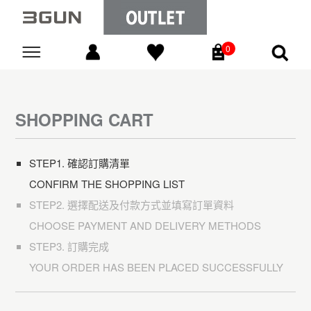
0
Go
SHOPPING CART
STEP1. 確認訂購清單
CONFIRM THE SHOPPING LIST
STEP2. 選擇配送及付款方式並填寫訂單資料
CHOOSE PAYMENT AND DELIVERY METHODS
STEP3. 訂購完成
YOUR ORDER HAS BEEN PLACED SUCCESSFULLY