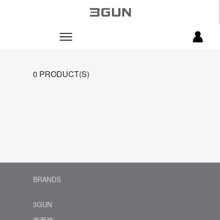
0 PRODUCT(S)
BRANDS
3GUN
宜而爽