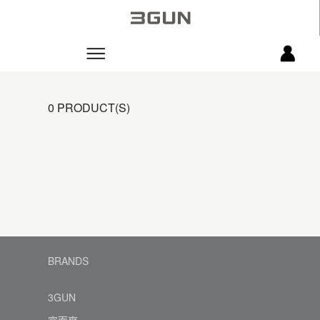
0 PRODUCT(S)
BRANDS
3GUN
宜而爽