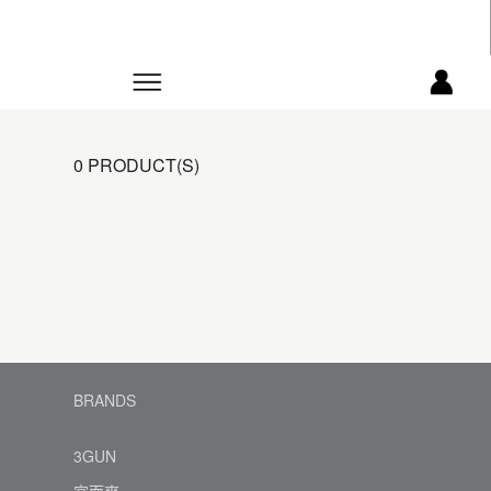
0 PRODUCT(S)
BRANDS
3GUN
宜而爽