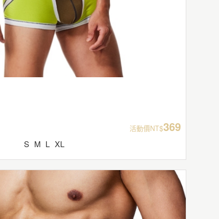
369
活動價NT$
S
M
L
XL