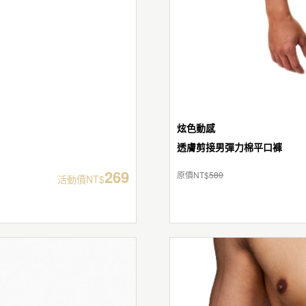
炫色動感
透膚剪接男彈力棉平口褲
269
原價NT$
580
活動價NT$