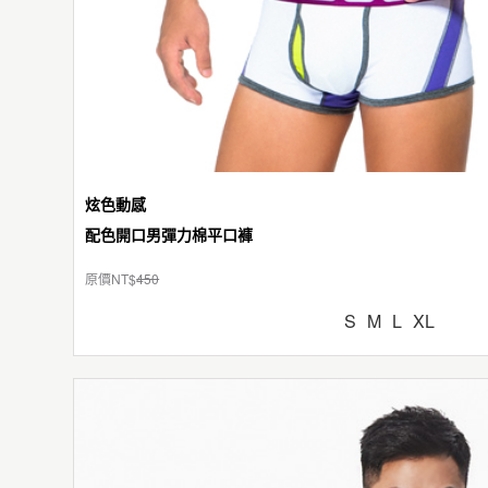
炫色動感
配色開口男彈力棉平口褲
原價NT$
450
S
M
L
XL