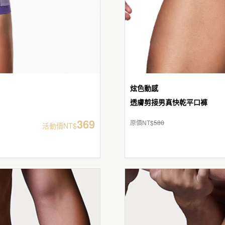
炫色動感
透膚剪接男真快乾平口褲
369
原價NT$
580
活動價NT$