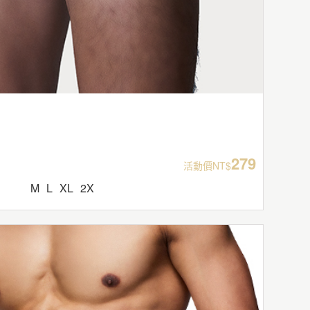
279
活動價NT$
M
L
XL
2X