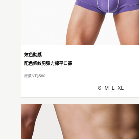
炫色動感
配色條紋男彈力棉平口褲
原價NT$
580
S
M
L
XL