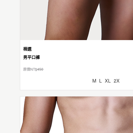
棉選
男平口褲
原價NT$
450
M
L
XL
2X