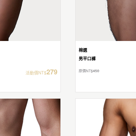
棉選
男平口褲
279
原價NT$
450
活動價NT$