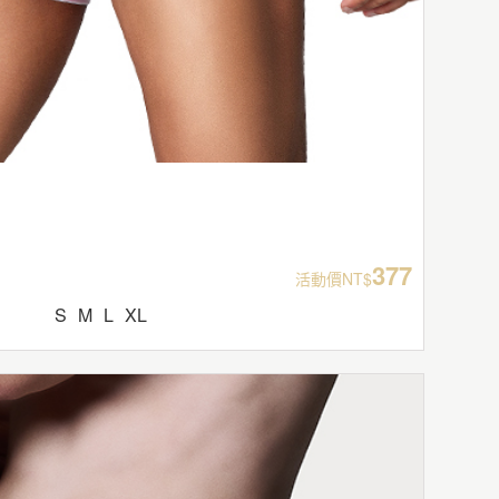
377
活動價NT$
S
M
L
XL