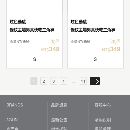
炫色動感
炫色動感
條紋主場男真快乾三角褲
條紋主場男真快乾三角褲
活動價
活動價
原價NT$
580
原價NT$
580
349
349
NT$
NT$
S
S
...
1
2
3
4
11
BRANDS
品牌訊息
客服中心
3GUN
最新公告
購物說明
宜而爽
銷售據點
退貨處理