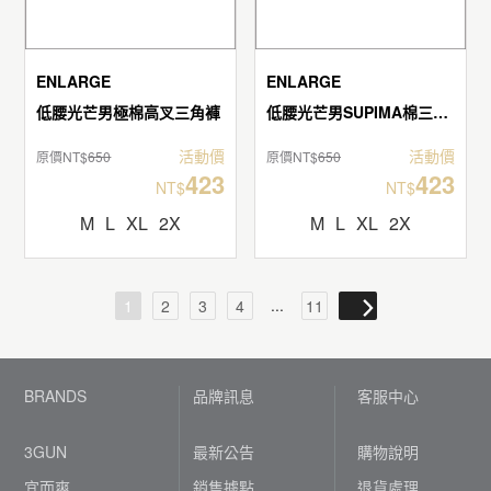
ENLARGE
ENLARGE
低腰光芒男極棉高叉三角褲
低腰光芒男SUPIMA棉三角褲
活動價
活動價
原價NT$
650
原價NT$
650
423
423
NT$
NT$
M
L
XL
2X
M
L
XL
2X
...
1
2
3
4
11
BRANDS
品牌訊息
客服中心
3GUN
最新公告
購物說明
宜而爽
銷售據點
退貨處理