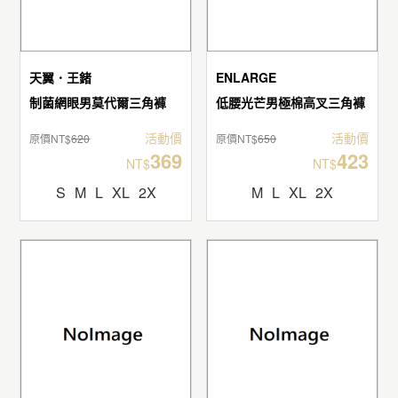
天翼．王鍺
ENLARGE
制菌網眼男莫代爾三角褲
低腰光芒男極棉高叉三角褲
活動價
活動價
原價NT$
620
原價NT$
650
369
423
NT$
NT$
S
M
L
XL
2X
M
L
XL
2X