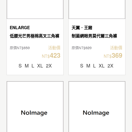
ENLARGE
天翼．王鍺
低腰光芒男極棉高叉三角褲
制菌網眼男莫代爾三角褲
活動價
活動價
原價NT$
650
原價NT$
620
423
369
NT$
NT$
S
M
L
XL
2X
S
M
L
XL
2X