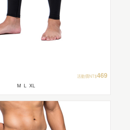
469
活動價NT$
M
L
XL