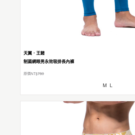
天翼．王鍺
制菌網眼男永效吸排長內褲
原價NT$
780
M
L