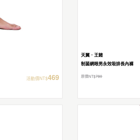
天翼．王鍺
制菌網眼男永效吸排長內褲
469
原價NT$
780
活動價NT$