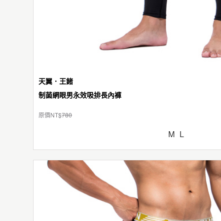
天翼．王鍺
制菌網眼男永效吸排長內褲
原價NT$
780
M
L