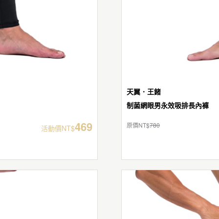
天翼．王鍺
制菌網眼男永效吸排長內褲
469
原價NT$
780
活動價NT$