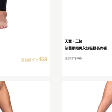
天翼．王鍺
制菌網眼男永效吸排長內褲
469
原價NT$
780
活動價NT$