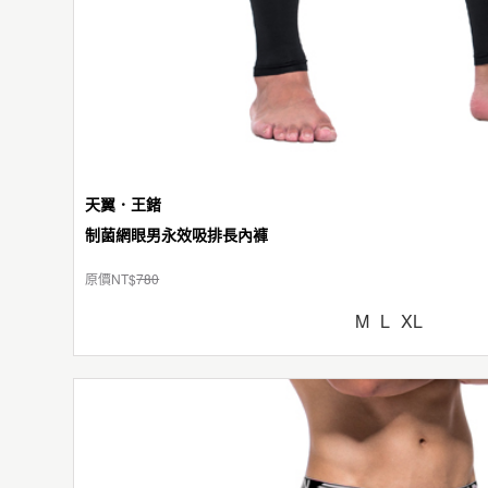
天翼．王鍺
制菌網眼男永效吸排長內褲
原價NT$
780
M
L
XL