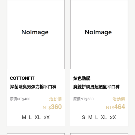
COTTONFIT
炫色動感
抑菌除臭男彈力棉平口褲
爬線拼網男超透氣平口褲
活動價
活動價
原價NT$
400
原價NT$
580
360
464
NT$
NT$
M
L
XL
2X
S
M
L
XL
2X