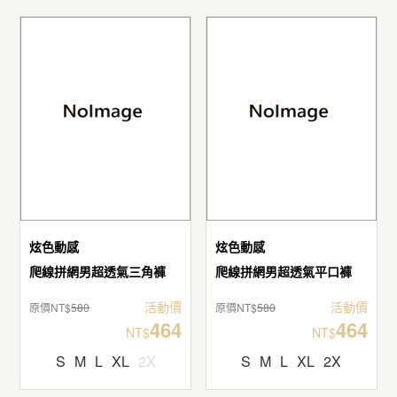
炫色動感
炫色動感
爬線拼網男超透氣三角褲
爬線拼網男超透氣平口褲
活動價
活動價
原價NT$
580
原價NT$
580
464
464
NT$
NT$
S
M
L
XL
2X
S
M
L
XL
2X