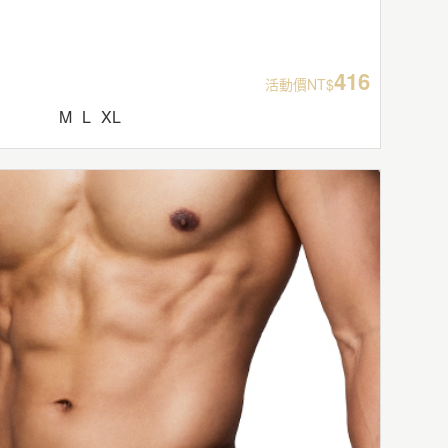
416
活動價NT$
M
L
XL