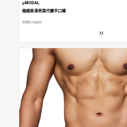
μMODAL
極細柔滑男莫代爾平口褲
原價NT$
520
M