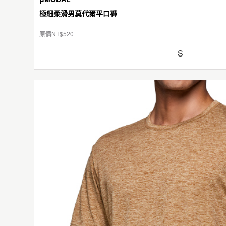
極細柔滑男莫代爾平口褲
原價NT$
520
S