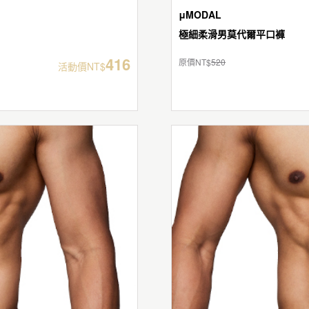
μMODAL
極細柔滑男莫代爾平口褲
416
原價NT$
520
活動價NT$