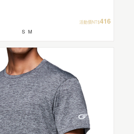
416
活動價NT$
S
M