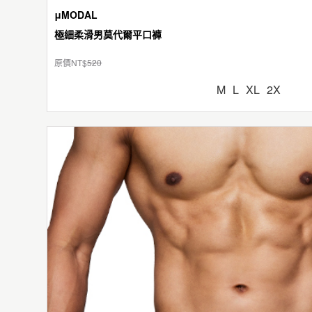
μMODAL
極細柔滑男莫代爾平口褲
原價NT$
520
M
L
XL
2X