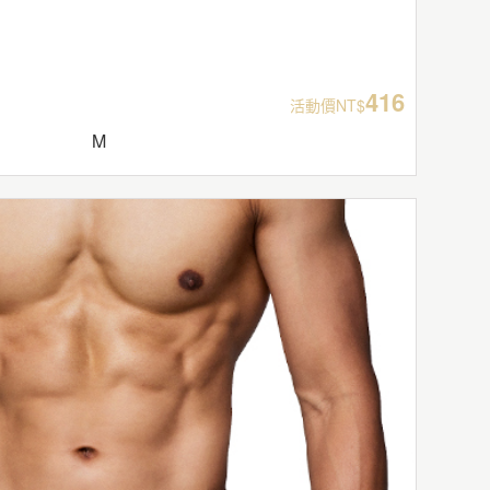
416
活動價NT$
M