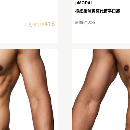
μMODAL
極細柔滑男莫代爾平口褲
416
原價NT$
520
活動價NT$