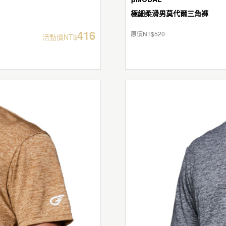
極細柔滑男莫代爾三角褲
416
原價NT$
520
活動價NT$