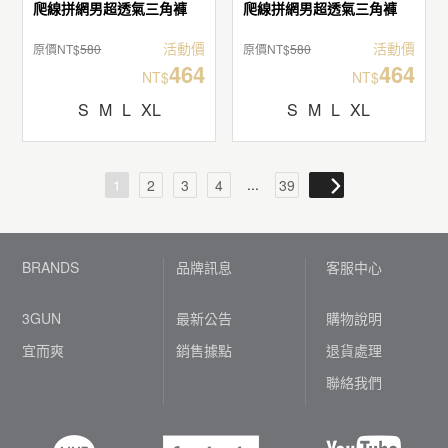
爬線拼網男超透氣三角褲
爬線拼網男超透氣三角褲
活動價
活動價
原價NT$
580
原價NT$
580
464
464
NT$
NT$
S
M
L
XL
S
M
L
XL
...
1
2
3
4
39
BRANDS
品牌訊息
客服中心
3GUN
最新公告
購物說明
宜而爽
銷售據點
退貨處理
聯絡我們