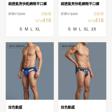
超透氣男快乾網眼平口褲
超透氣男快乾網眼平口褲
活動價
活動價
原價NT$
520
原價NT$
520
416
416
NT$
NT$
S
M
L
XL
S
M
L
XL
2X
炫色動感
炫色動感