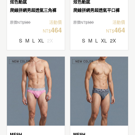
炫色動感
炫色動感
爬線拼網男超透氣三角褲
爬線拼網男超透氣平口褲
活動價
活動價
原價NT$
580
原價NT$
580
464
464
NT$
NT$
S
M
L
XL
2X
S
M
L
XL
2X
MESH
MESH