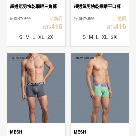
超透氣男快乾網眼三角褲
超透氣男快乾網眼平口褲
活動價
活動價
原價NT$
520
原價NT$
520
416
416
NT$
NT$
S
M
L
XL
2X
S
M
L
XL
2X
MESH
MESH