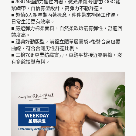
■ 3GUN極動力個性內著，微光澤感的個性LOGO鬆
緊織帶，自信有型設計，高彈力不勒舒適。
■ 超值3入組星期內著概念，件件帶來極順工作運，
日常生活更有效率。
■ 嚴選彈力棉柔面料，自然柔軟透氣有彈性，舒適回
饋度高。
■ 經典好動版型，前襠立體單層囊袋×後臀合身包覆
曲線，符合台灣男性舒適比例。
■ 三槍70th專業紡織實力，車縫平整接近零磨擦，沒
有多餘接縫布料。