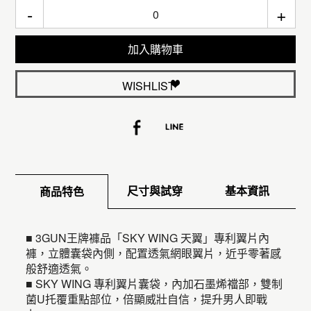
-
+
加入購物車
WISHLIST
尺寸與試穿
基本資訊
商品特色
■ 3GUN王牌褲品「SKY WING 天翼」專利翼片內
褲，立體囊袋內側，配置透氣網眼翼片，近乎零著感
般舒適透氣。
■ SKY WING 專利翼片囊袋，內加石墨烯襠部，雙制
菌U托覆重點部位，倍顯威壯自信，提升男人即戰