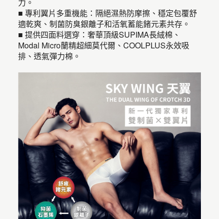
力。
■ 專利翼片多重機能：隔絕濕熱防摩擦、穩定包覆舒
適乾爽、制菌防臭銀離子和活氧蓄能鍺元素共存。
■ 提供四面料選穿：奢華頂級SUPIMA長絨棉、
Modal Micro蘭精超細莫代爾、COOLPLUS永效吸
排、透氣彈力棉。