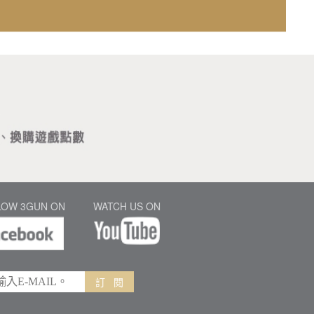
LOW 3GUN ON
WATCH US ON
訂 閱