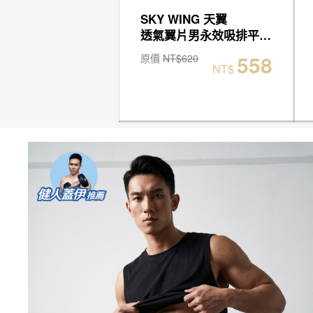
ING
SKY WING 天翼
男輕透快乾平口褲
透氣翼片男永效吸排平口褲
440
558
$550
原價
NT$620
NT$
NT$