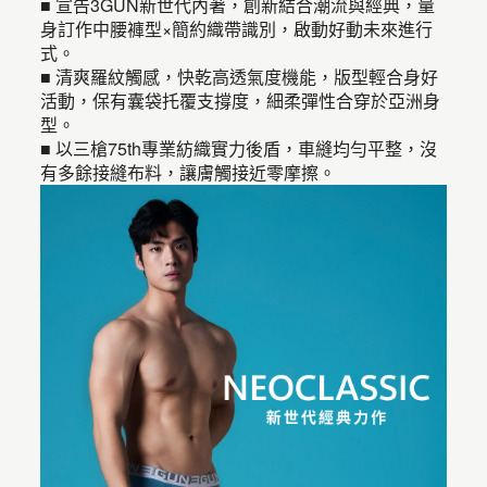
■ 宣告3GUN新世代內著，創新結合潮流與經典，量
身訂作中腰褲型×簡約織帶識別，啟動好動未來進行
式。
■ 清爽羅紋觸感，快乾高透氣度機能，版型輕合身好
活動，保有囊袋托覆支撐度，細柔彈性合穿於亞洲身
型。
■ 以三槍75th專業紡織實力後盾，車縫均勻平整，沒
有多餘接縫布料，讓膚觸接近零摩擦。