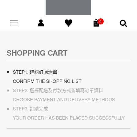
0
Go
SHOPPING CART
STEP1. 確認訂購清單
CONFIRM THE SHOPPING LIST
STEP2. 選擇配送及付款方式並填寫訂單資料
CHOOSE PAYMENT AND DELIVERY METHODS
STEP3. 訂購完成
YOUR ORDER HAS BEEN PLACED SUCCESSFULLY