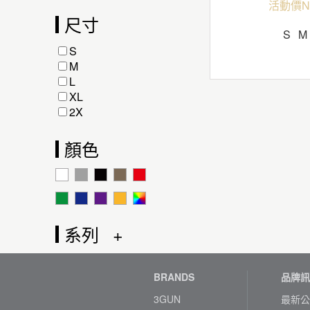
活動價N
尺寸
S
M
S
M
L
XL
2X
顏色
系列
BRANDS
品牌訊
3GUN
最新公