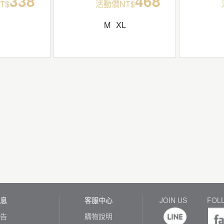
338
468
T$
活動價NT$
M
XL
息
客服中心
JOIN US
FOL
告
購物說明