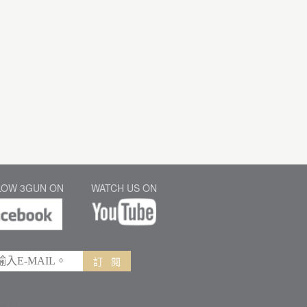
LOW 3GUN ON
WATCH US ON
訂 閱