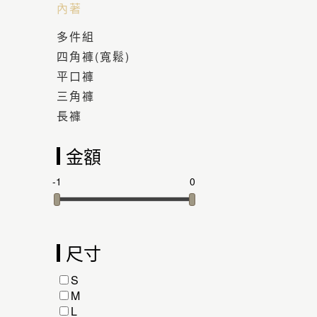
內著
多件組
四角褲(寬鬆)
平口褲
三角褲
長褲
金額
-1
0
尺寸
S
M
L