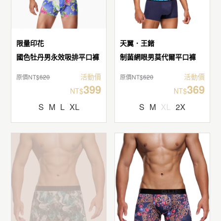
限量印花
天翼．王鍺
國色牡丹男永效吸排平口褲
制菌網眼男莫代爾平口褲
活動價
活動價
原價NT$
620
原價NT$
620
399
369
NT$
NT$
S
M
L
XL
S
M
XL
2X