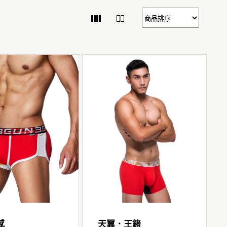
感
天翼．王鍺