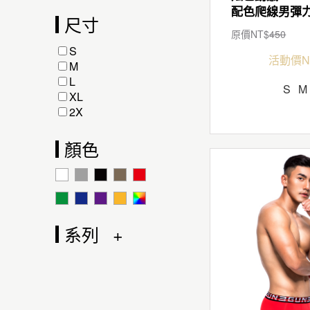
尺寸
原價NT$
450
S
活動價N
M
L
S
M
XL
2X
顏色
系列