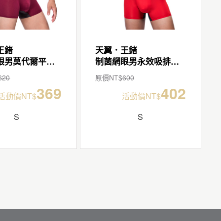
王鍺
天翼．王鍺
制菌網眼男莫代爾平口褲
制菌網眼男永效吸排平口褲
620
原價NT$
600
369
402
活動價NT$
活動價NT$
S
S