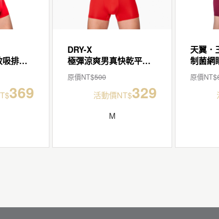
DRY-X
天翼．
制菌網眼男永效吸排平口褲
極彈涼爽男真快乾平口褲
原價NT$
500
原價NT$
369
329
T$
活動價NT$
M