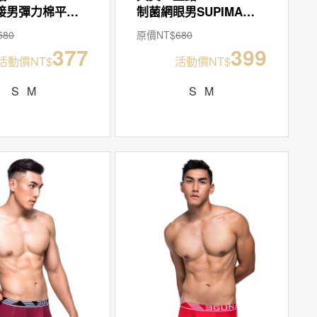
拼色剪接男彈力棉平口褲
制菌網眼男SUPIMA棉平口褲
580
原價NT$
680
377
399
活動價NT$
活動價NT$
S
M
S
M