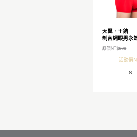
天翼．王鍺
原價NT$
600
活動價N
S