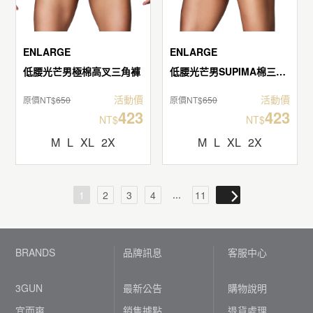
ENLARGE
ENLARGE
低腰光芒男極棉高叉三角褲
低腰光芒男SUPIMA棉三角褲
活動價
活動價
原價NT$
650
原價NT$
650
423
423
NT$
NT$
M
L
XL
2X
M
L
XL
2X
...
1
2
3
4
11
BRANDS
品牌訊息
客服中心
3GUN
最新公告
購物說明
宜而爽
銷售據點
退貨處理