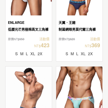
ENLARGE
天翼．王鍺
低腰光芒男極棉高叉三角褲
制菌網眼男莫代爾三角褲
活動價
活動價
原價NT$
650
原價NT$
620
423
369
NT$
NT$
S
M
L
XL
2X
S
M
L
XL
2X