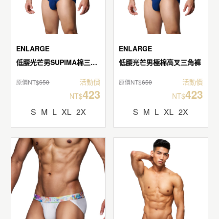
ENLARGE
ENLARGE
低腰光芒男SUPIMA棉三角褲
低腰光芒男極棉高叉三角褲
活動價
活動價
原價NT$
650
原價NT$
650
423
423
NT$
NT$
S
M
L
XL
2X
S
M
L
XL
2X