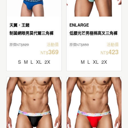
天翼．王鍺
ENLARGE
制菌網眼男莫代爾三角褲
低腰光芒男極棉高叉三角褲
活動價
活動價
原價NT$
620
原價NT$
650
369
423
NT$
NT$
S
M
L
XL
2X
M
L
XL
2X