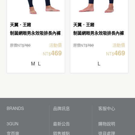
天翼．王鍺
天翼．王鍺
制菌網眼男永效吸排長內褲
制菌網眼男永效吸排長內褲
活動價
活動價
原價NT$
780
原價NT$
780
469
469
NT$
NT$
M
L
L
BRANDS
品牌訊息
客服中心
3GUN
最新公告
購物說明
宜而爽
銷售據點
退貨處理