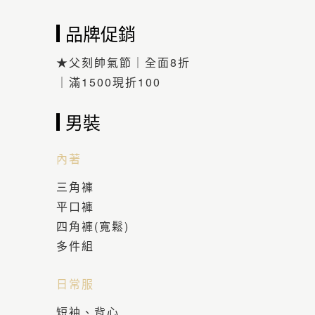
品牌促銷
★父刻帥氣節｜全面8折
｜滿1500現折100
男裝
內著
三角褲
平口褲
四角褲(寬鬆)
多件組
日常服
短袖、背心