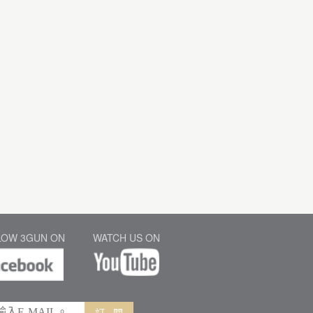
LOW 3GUN ON
WATCH US ON
訂 閱