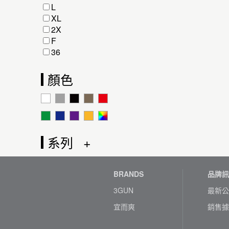
L
XL
2X
F
36
顏色
系列
BRANDS
品牌訊
3GUN
最新公
宜而爽
銷售據