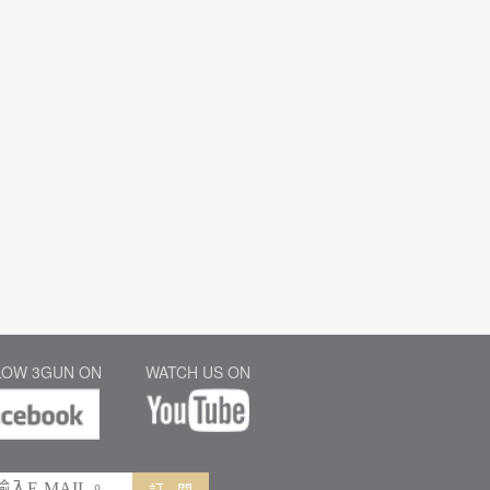
LOW 3GUN ON
WATCH US ON
訂 閱