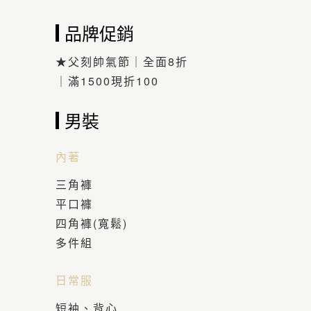
品牌促銷
★父刻帥氣節｜全面8折
｜滿1500現折100
男裝
內著
三角褲
平口褲
四角褲(寬鬆)
多件組
日常服
短袖、背心