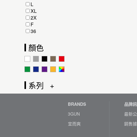
L
XL
2X
F
36
顏色
系列
BRANDS
品牌訊
3GUN
最新公
宜而爽
銷售據