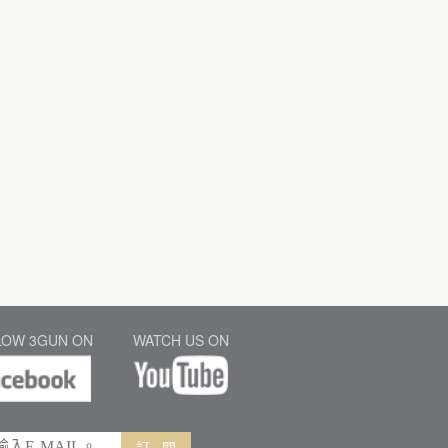
LOW 3GUN ON
WATCH US ON
訂 閱