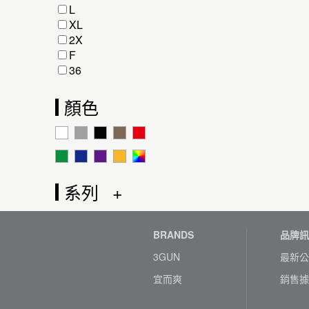
L
XL
2X
F
36
顏色
系列
BRANDS
品牌訊
3GUN
最新公
宜而爽
銷售據