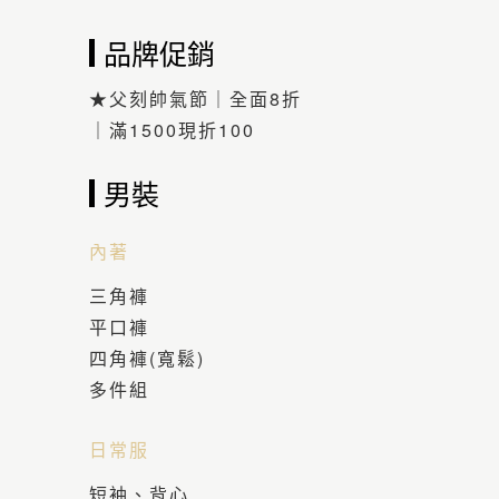
品牌促銷
★父刻帥氣節｜全面8折
｜滿1500現折100
男裝
內著
三角褲
平口褲
四角褲(寬鬆)
多件組
日常服
短袖、背心