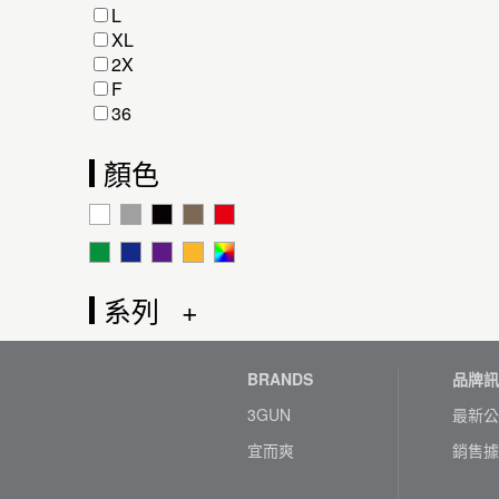
L
XL
2X
F
36
顏色
系列
BRANDS
品牌訊
3GUN
最新公
宜而爽
銷售據