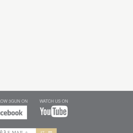
LOW 3GUN ON
WATCH US ON
訂 閱