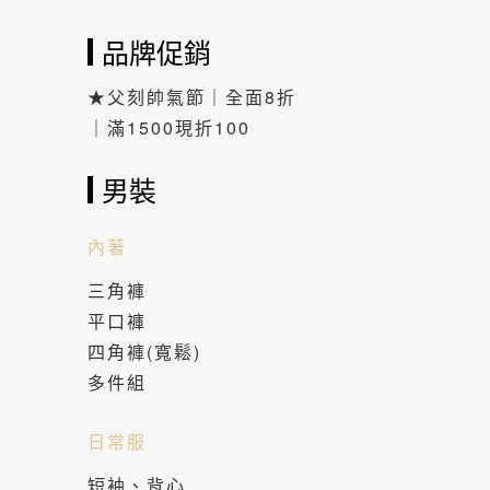
品牌促銷
★父刻帥氣節｜全面8折
｜滿1500現折100
男裝
內著
三角褲
平口褲
四角褲(寬鬆)
多件組
日常服
短袖、背心