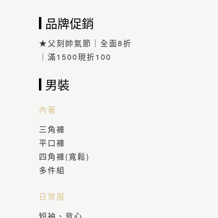
品牌促銷
★父刻帥氣節｜全面8折
｜滿1500現折100
男裝
內著
三角褲
平口褲
四角褲(寬鬆)
多件組
日常服
短袖、背心