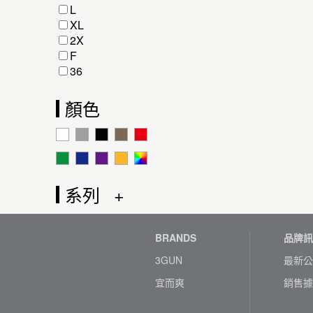
L
XL
2X
F
36
顏色
系列
BRANDS
品牌訊
3GUN
最新公
宜而爽
銷售據