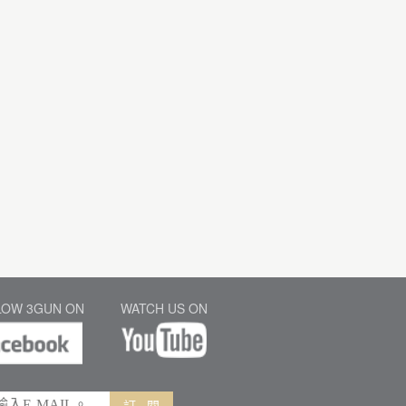
LOW 3GUN ON
WATCH US ON
訂 閱