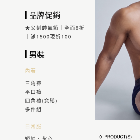
品牌促銷
★父刻帥氣節｜全面8折
｜滿1500現折100
男裝
內著
三角褲
平口褲
四角褲(寬鬆)
多件組
日常服
0 PRODUCT(S)
短袖、背心