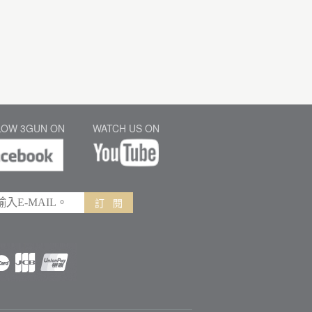
LOW 3GUN ON
WATCH US ON
訂 閱