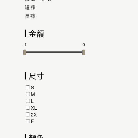
短褲
長褲
金額
-1
0
尺寸
S
M
L
XL
2X
F
顏色