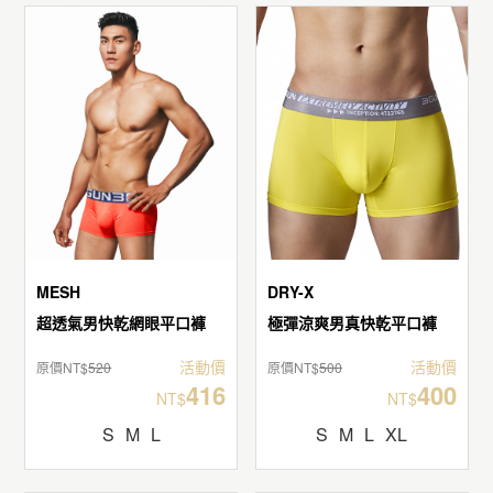
MESH
DRY-X
超透氣男快乾網眼平口褲
極彈涼爽男真快乾平口褲
活動價
活動價
原價NT$
520
原價NT$
500
416
400
NT$
NT$
S
M
L
S
M
L
XL