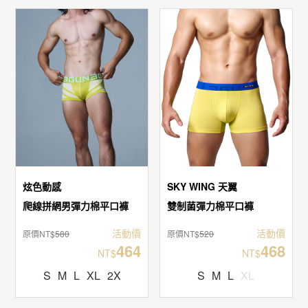
炫色動感
SKY WING 天翼
爬線拼網男彈力棉平口褲
雙制菌彈力棉平口褲
活動價
活動價
原價NT$
580
原價NT$
520
464
468
NT$
NT$
S
M
L
XL
2X
S
M
L
XL