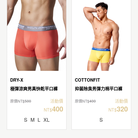
DRY-X
COTTONFIT
極彈涼爽男真快乾平口褲
抑菌除臭男彈力棉平口褲
活動價
活動價
原價NT$
500
原價NT$
400
400
320
NT$
NT$
S
M
L
XL
S