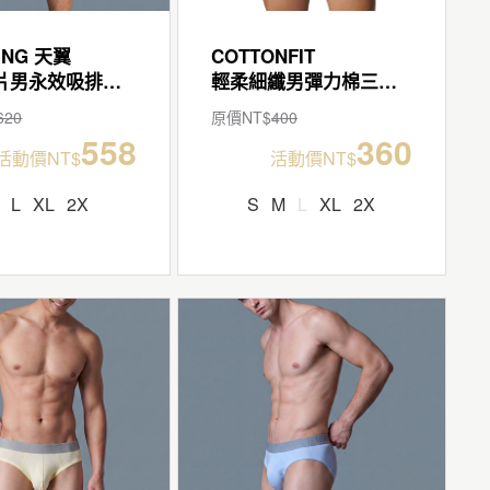
ING 天翼
COTTONFIT
透氣翼片男永效吸排平口褲
輕柔細纖男彈力棉三角褲
620
原價NT$
400
558
360
活動價NT$
活動價NT$
L
XL
2X
S
M
L
XL
2X