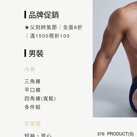
品牌促銷
★父刻帥氣節｜全面8折
｜滿1500現折100
男裝
內著
三角褲
平口褲
四角褲(寬鬆)
多件組
日常服
376 PRODUCT(S)
短袖、背心