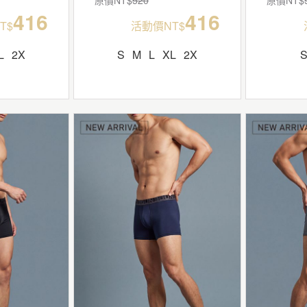
416
416
T$
活動價NT$
L
2X
S
M
L
XL
2X