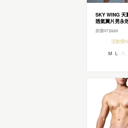
SKY WING 天
原價NT$
620
活動價N
M
L
XL