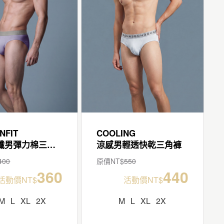
NFIT
COOLING
輕柔細纖男彈力棉三角褲
涼感男輕透快乾三角褲
400
原價NT$
550
360
440
活動價NT$
活動價NT$
M
L
XL
2X
M
L
XL
2X