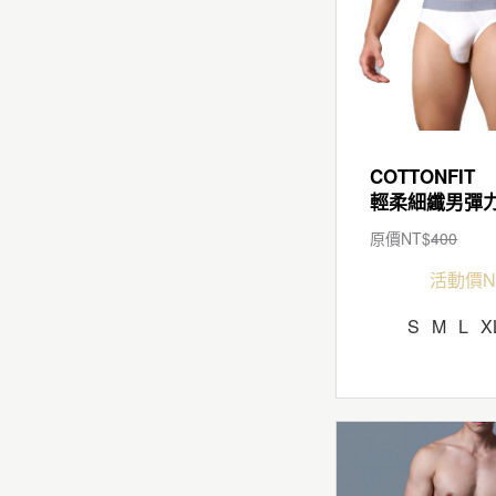
COTTONFIT
原價NT$
400
活動價N
S
M
L
X