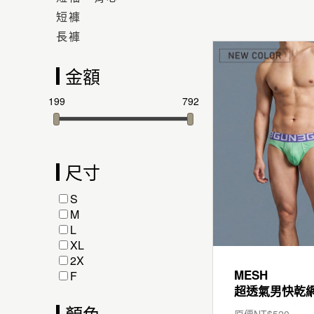
短褲
長褲
金額
199
792
尺寸
S
M
L
XL
2X
MESH
F
顏色
原價NT$
520