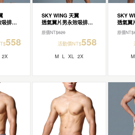
翼
SKY WING 天翼
SKY W
透氣翼片男永效吸排平口褲
透氣翼片男永效吸排平口褲
原價NT$
620
原價NT$
558
558
T$
活動價NT$
2X
M
L
XL
2X
M