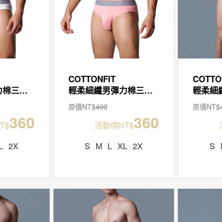
COTTONFIT
COTTO
輕柔細纖男彈力棉三角褲
輕柔細纖男彈力棉三角褲
原價NT$
400
原價NT$
360
360
T$
活動價NT$
L
2X
S
M
L
XL
2X
S