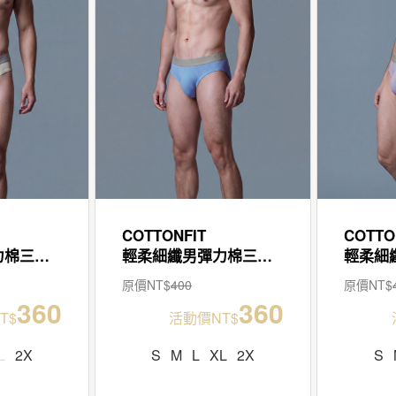
COTTONFIT
COTTO
輕柔細纖男彈力棉三角褲
輕柔細纖男彈力棉三角褲
原價NT$
400
原價NT$
360
360
T$
活動價NT$
L
2X
S
M
L
XL
2X
S