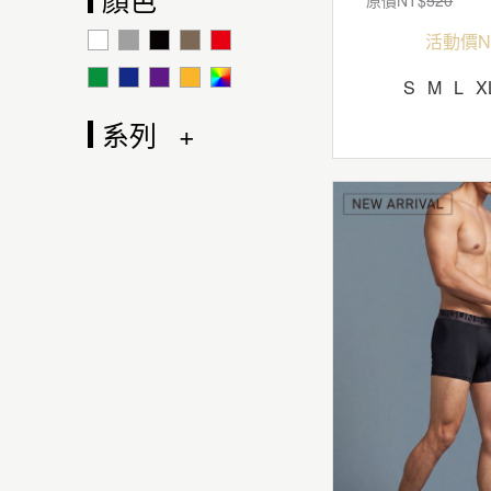
活動價N
S
M
L
X
系列