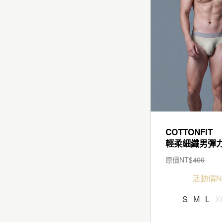
COTTONFIT
原價NT$
400
活動價N
S
M
L
X