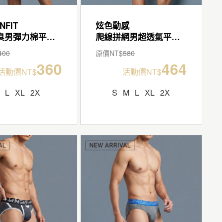
NFIT
炫色動感
抑菌除臭男彈力棉平口褲
爬線拼網男超透氣平口褲
400
原價NT$
580
360
464
活動價NT$
活動價NT$
L
XL
2X
S
M
L
XL
2X