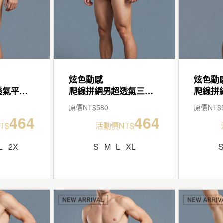
炫色動感
炫色動
爬線拼網男超透氣平口褲
爬線拼網男超透氣三角褲
原價NT$
580
原價NT$
464
464
T$
活動價NT$
L
2X
S
M
L
XL