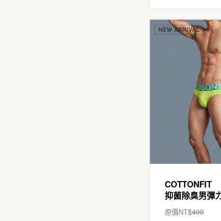
COTTONFIT
原價NT$
400