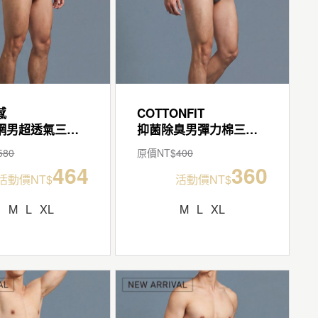
感
COTTONFIT
爬線拼網男超透氣三角褲
抑菌除臭男彈力棉三角褲
580
原價NT$
400
464
360
活動價NT$
活動價NT$
S
M
L
XL
M
L
XL