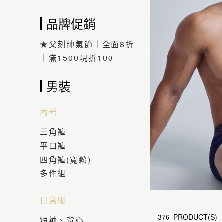
品牌促銷
★父刻帥氣節｜全面8折
｜滿1500現折100
男裝
內著
三角褲
平口褲
四角褲(寬鬆)
多件組
日常服
376 PRODUCT(S)
短袖、背心