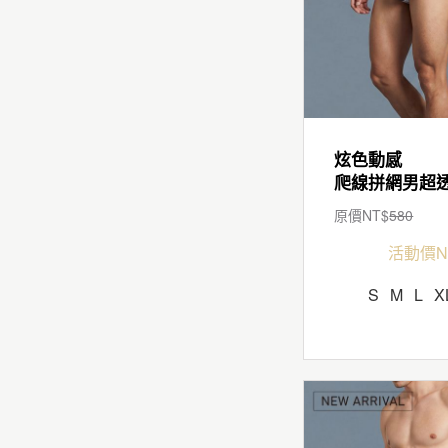
炫色動感
原價NT$
580
活動價N
S
M
L
X