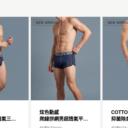
炫色動感
COTTO
爬線拼網男超透氣三角褲
爬線拼網男超透氣平口褲
原價NT$
580
原價NT$