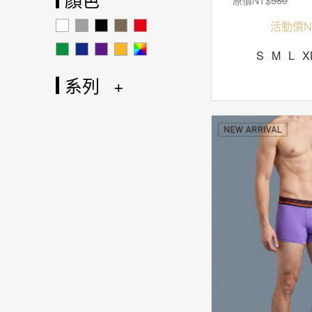
活動價N
S
M
L
X
系列