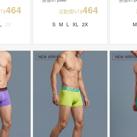
464
464
T$
活動價NT$
L
2X
S
M
L
XL
2X
M