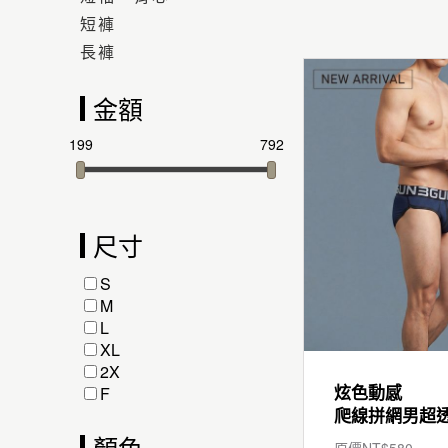
短褲
長褲
金額
199
792
尺寸
S
M
L
XL
2X
炫色動感
F
顏色
原價NT$
580