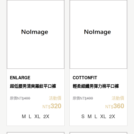
ENLARGE
COTTONFIT
超低腰男清爽羅紋平口褲
輕柔細纖男彈力棉平口褲
活動價
活動價
原價NT$
400
原價NT$
400
320
360
NT$
NT$
M
L
XL
2X
S
M
L
XL
2X