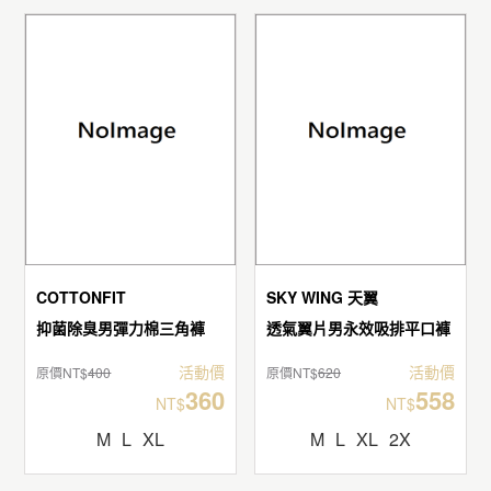
COTTONFIT
SKY WING 天翼
抑菌除臭男彈力棉三角褲
透氣翼片男永效吸排平口褲
活動價
活動價
原價NT$
400
原價NT$
620
360
558
NT$
NT$
M
L
XL
M
L
XL
2X