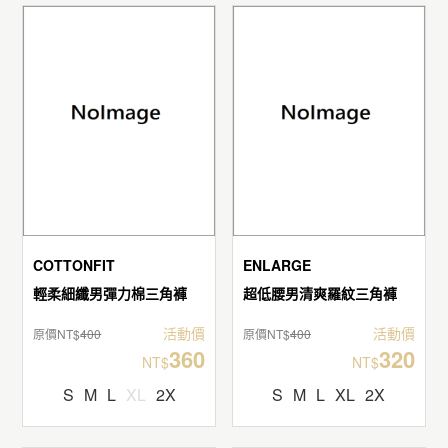
COTTONFIT
ENLARGE
輕柔細纖男彈力棉三角褲
超低腰男清爽羅紋三角褲
活動價
活動價
原價NT$
400
原價NT$
400
360
320
NT$
NT$
S
M
L
XL
2X
S
M
L
XL
2X