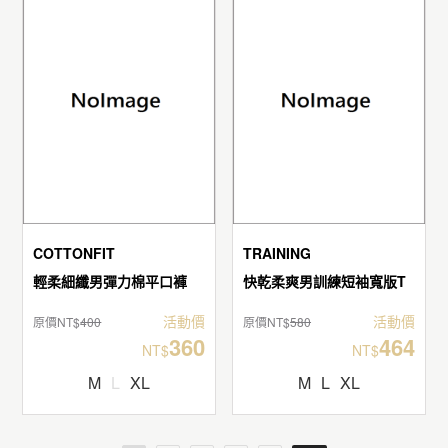
COTTONFIT
TRAINING
輕柔細纖男彈力棉平口褲
快乾柔爽男訓練短袖寬版T
活動價
活動價
原價NT$
400
原價NT$
580
360
464
NT$
NT$
M
L
XL
M
L
XL