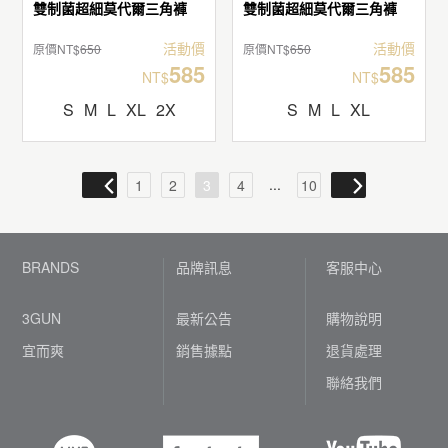
雙制菌超細莫代爾三角褲
雙制菌超細莫代爾三角褲
活動價
活動價
原價NT$
650
原價NT$
650
585
585
NT$
NT$
S
M
L
XL
2X
S
M
L
XL
...
1
2
3
4
10
BRANDS
品牌訊息
客服中心
3GUN
最新公告
購物說明
宜而爽
銷售據點
退貨處理
聯絡我們