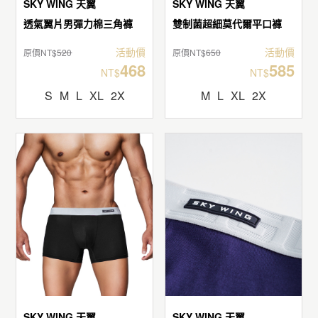
SKY WING 天翼
SKY WING 天翼
透氣翼片男彈力棉三角褲
雙制菌超細莫代爾平口褲
活動價
活動價
原價NT$
520
原價NT$
650
468
585
NT$
NT$
S
M
L
XL
2X
M
L
XL
2X
SKY WING 天翼
SKY WING 天翼