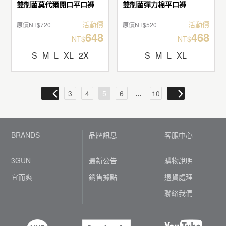
雙制菌莫代爾開口平口褲
雙制菌彈力棉平口褲
活動價
活動價
原價NT$
720
原價NT$
520
648
468
NT$
NT$
S
M
L
XL
2X
S
M
L
XL
...
3
4
5
6
10
BRANDS
品牌訊息
客服中心
3GUN
最新公告
購物說明
宜而爽
銷售據點
退貨處理
聯絡我們