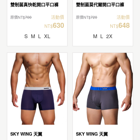
雙制菌真快乾開口平口褲
雙制菌莫代爾開口平口褲
活動價
活動價
原價NT$
700
原價NT$
720
630
648
NT$
NT$
S
M
L
XL
M
L
2X
SKY WING 天翼
SKY WING 天翼