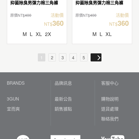
抑菌除臭男彈力棉三角褲
抑菌除臭男彈力棉三角褲
活動價
活動價
原價NT$
400
原價NT$
400
360
360
NT$
NT$
M
L
XL
2X
M
L
XL
1
2
3
4
5
BRANDS
品牌訊息
客服中心
3GUN
最新公告
購物說明
宜而爽
銷售據點
退貨處理
聯絡我們