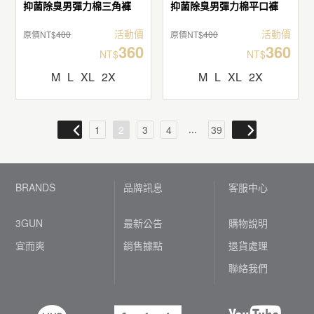
抑菌除臭男彈力棉三角褲
抑菌除臭男彈力棉平口褲
活動價
活動價
原價NT$
400
原價NT$
400
360
360
NT$
NT$
M
L
XL
2X
M
L
XL
2X
...
1
2
3
4
39
BRANDS
品牌訊息
客服中心
3GUN
最新公告
購物說明
宜而爽
銷售據點
退貨處理
聯絡我們