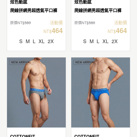
炫色動感
炫色動感
爬線拼網男超透氣平口褲
爬線拼網男超透氣平口褲
活動價
活動價
原價NT$
580
原價NT$
580
464
464
NT$
NT$
S
M
L
XL
2X
S
M
L
XL
2X
COTTONFIT
COTTONFIT