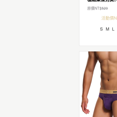
原價NT$
520
活動價N
S
M
L