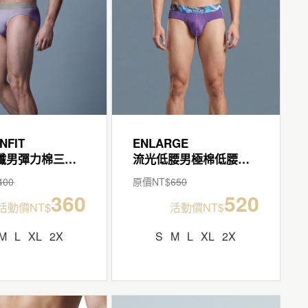
NFIT
ENLARGE
輕柔細纖男彈力棉三角褲
流光低腰男極棉低腰三角褲
400
原價NT$
650
360
520
活動價NT$
活動價NT$
M
L
XL
2X
S
M
L
XL
2X