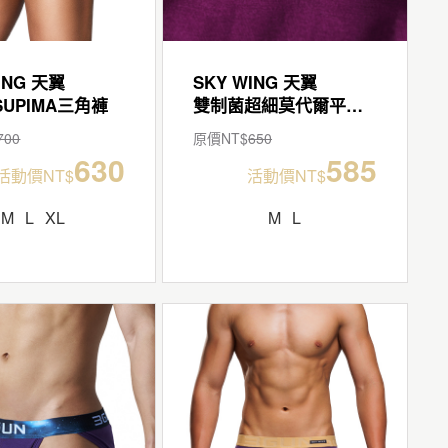
ING 天翼
SKY WING 天翼
UPIMA三角褲
雙制菌超細莫代爾平口褲
700
原價NT$
650
630
585
活動價NT$
活動價NT$
M
L
XL
M
L