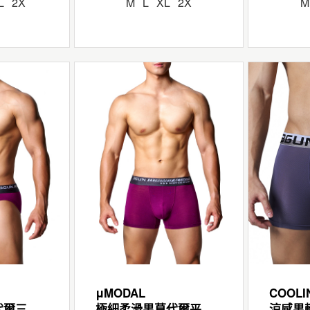
L
2X
M
L
XL
2X
M
μMODAL
COOLI
極細柔滑男莫代爾三角褲
極細柔滑男莫代爾平口褲
涼感男