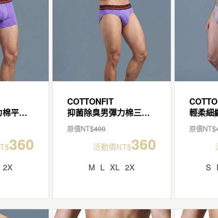
COTTONFIT
COTTO
抑菌除臭男彈力棉平口褲
抑菌除臭男彈力棉三角褲
原價NT$
400
原價NT$
360
360
T$
活動價NT$
2X
M
L
XL
2X
S