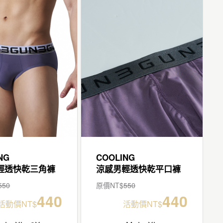
NG
COOLING
輕透快乾三角褲
涼感男輕透快乾平口褲
550
原價NT$
550
440
440
活動價NT$
活動價NT$