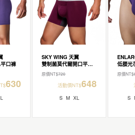
翼
SKY WING 天翼
ENLAR
A平口褲
雙制菌莫代爾開口平口褲
原價NT$
720
原價NT$
630
648
T$
活動價NT$
XL
S
M
XL
S