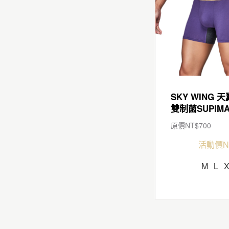
SKY WING 天
雙制菌SUPIM
原價NT$
700
活動價N
M
L