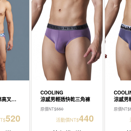
COOLING
COOLI
流光低腰男極棉高叉三角褲
涼感男輕透快乾三角褲
涼感男
原價NT$
550
原價NT$
520
440
T$
活動價NT$