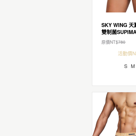
SKY WING 天
原價NT$
780
活動價N
S
M