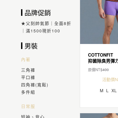
品牌促銷
★父刻帥氣節｜全面8折
｜滿1500現折100
男裝
COTTONFIT
內著
三角褲
原價NT$
400
平口褲
活動價N
四角褲(寬鬆)
M
L
XL
多件組
日常服
短袖、背心