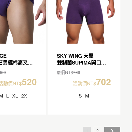
GE
SKY WING 天翼
低腰光芒男極棉高叉三角褲
雙制菌SUPIMA開口平口褲
650
原價NT$
780
520
702
活動價NT$
活動價NT$
M
L
XL
2X
S
M
1
2