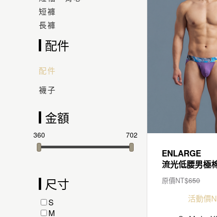
短褲
長褲
配件
配件
襪子
金額
360
702
ENLARGE
尺寸
原價NT$
650
活動價N
S
M