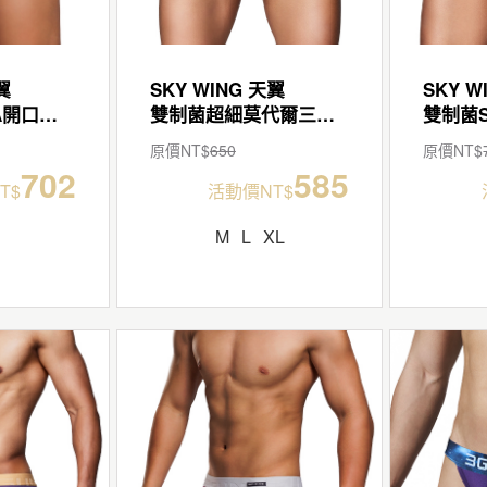
翼
SKY WING 天翼
SKY W
雙制菌SUPIMA開口三角褲
雙制菌超細莫代爾三角褲
雙制菌S
原價NT$
650
原價NT$
702
585
T$
活動價NT$
M
L
XL