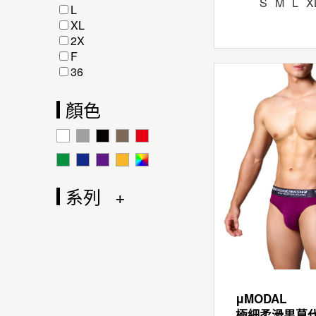
S
M
L
X
L
XL
2X
F
36
顏色
系列
μMODAL