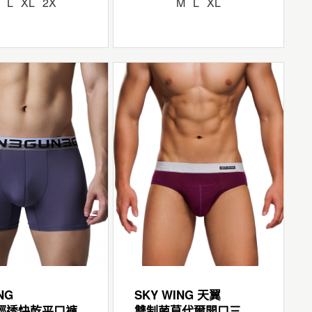
L
XL
2X
M
L
XL
NG
SKY WING 天翼
輕透快乾平口褲
雙制菌莫代爾開口三角褲