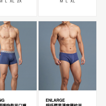
M
L
XL
2X
M
L
XL
NG
ENLARGE
輕透快乾平口褲
超低腰男清爽羅紋平口褲