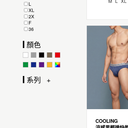
M
L
XL
L
XL
2X
F
36
顏色
系列
COOLING
涼感男輕透快