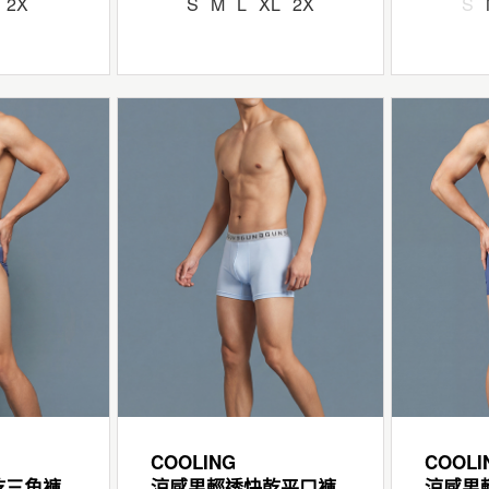
2X
S
M
L
XL
2X
S
COOLING
COOLI
乾三角褲
涼感男輕透快乾平口褲
涼感男