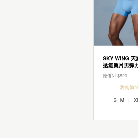
SKY WING 天
原價NT$
520
活動價N
S
M
L
X