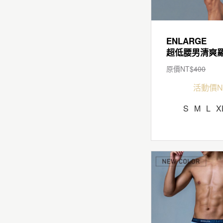
ENLARGE
原價NT$
400
活動價N
S
M
L
X