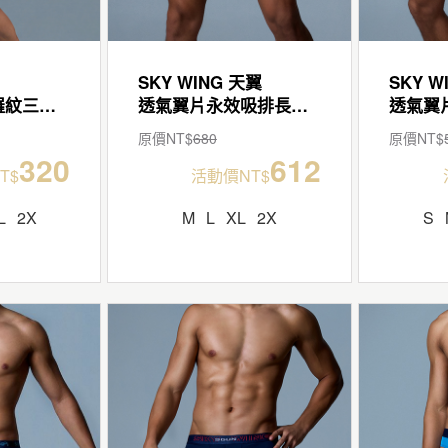
SKY WING 天翼
SKY W
超低腰男清爽羅紋三角褲
透氣翼片永效吸排長平口褲
原價NT$
680
原價NT$
320
612
T$
活動價NT$
L
2X
M
L
XL
2X
S