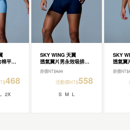
翼
SKY WING 天翼
SKY W
透氣翼片男彈力棉平口褲
透氣翼片男永效吸排平口褲
原價NT$
620
原價NT$
468
558
T$
活動價NT$
L
2X
S
M
L