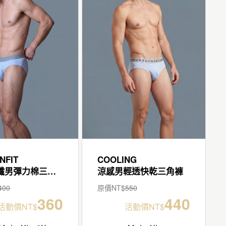
NFIT
COOLING
輕柔細纖男彈力棉三角褲
涼感男輕透快乾三角褲
400
原價NT$
550
360
440
活動價NT$
活動價NT$