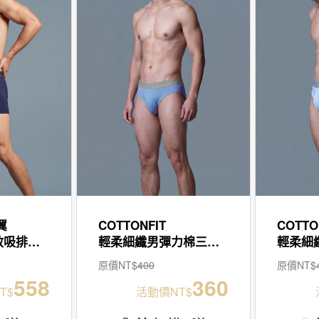
翼
COTTONFIT
COTTO
透氣翼片男永效吸排平口褲
輕柔細纖男彈力棉三角褲
原價NT$
400
原價NT$
558
360
T$
活動價NT$