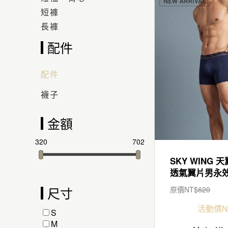
短褲
長褲
配件
配件
襪子
金額
320
702
SKY WING 天
尺寸
原價NT$
620
活動價N
S
M