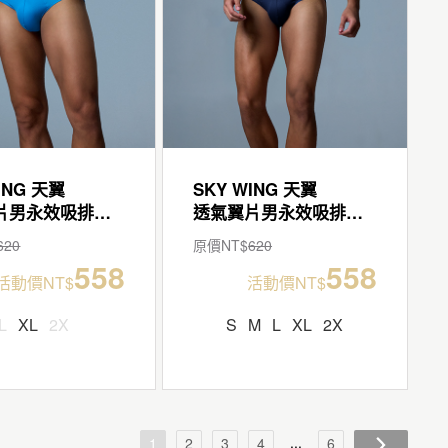
ING 天翼
SKY WING 天翼
透氣翼片男永效吸排三角褲
透氣翼片男永效吸排三角褲
620
原價NT$
620
558
558
活動價NT$
活動價NT$
L
XL
2X
S
M
L
XL
2X
...
1
2
3
4
6