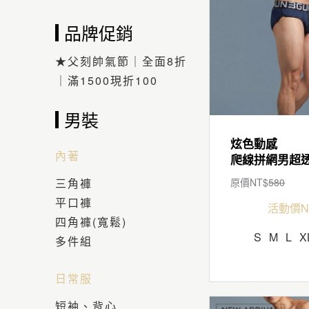
品牌促銷
★父刻帥氣節｜全面8折
｜滿1500現折100
男裝
炫色動感
內著
三角褲
原價NT$
580
平口褲
活動價N
四角褲(寬鬆)
S
M
L
X
多件組
日常服
短袖、背心