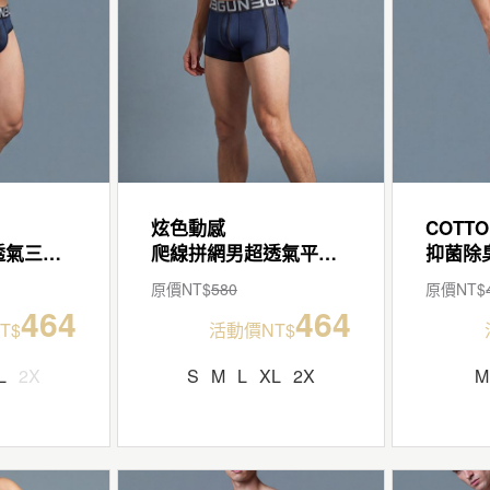
炫色動感
COTTO
爬線拼網男超透氣三角褲
爬線拼網男超透氣平口褲
原價NT$
580
原價NT$
464
464
T$
活動價NT$
L
2X
S
M
L
XL
2X
M