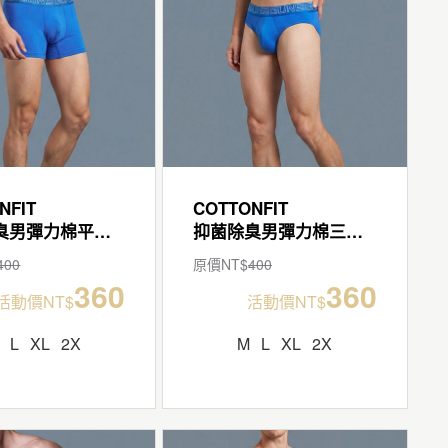
NFIT
COTTONFIT
抑菌除臭男彈力棉平口褲
抑菌除臭男彈力棉三角褲
400
原價NT$
400
360
360
活動價NT$
活動價NT$
L
XL
2X
M
L
XL
2X