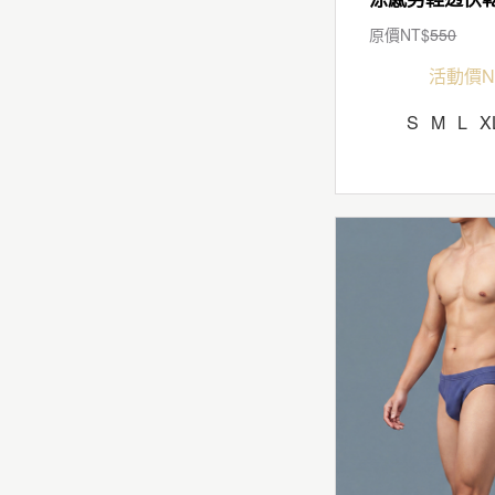
原價NT$
550
活動價N
S
M
L
X