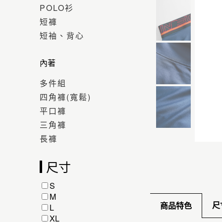
POLO衫
短褲
短袖、背心
內著
多件組
四角褲(寬鬆)
平口褲
三角褲
長褲
尺寸
S
M
尺
商品特色
L
XL