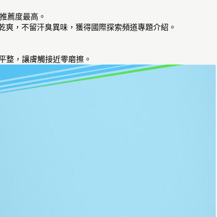
論推薦度最高。
速乾爽，不留汗臭異味，獲得國際探索頻道專題介紹。
固平整，讓膚觸接近零磨擦。