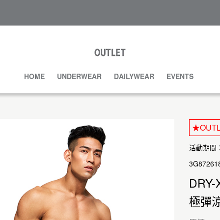
HOME
UNDERWEAR
DAILYWEAR
EVENTS
★OUT
活動期間：20
3G87261
DRY-
極彈