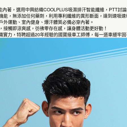
機能內著，選用中興紡織COOLPLUS吸濕排汗智能纖維，PTT討
排機能，無添加任何藥劑，利用專利纖維的異形斷面，達到速吸
：戶外運動、室內健身、爆汗體質必備必穿內著。
性，接觸即涼爽感，彷彿零存在感，讓身體活動更好動！
專業紡織實力，特聘超過20年經驗的國寶級車工師傅，每一道車縫牢