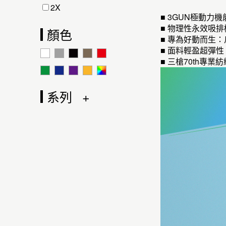
2X
■ 3GUN極動力
■ 物理性永效吸
顏色
■ 專為好動而生
■ 面料輕盈超彈
■ 三槍70th
系列