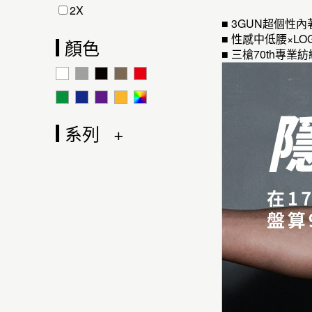
2X
■ 3GUN超個
■ 性感中低腰×
顏色
■ 三槍70th
系列