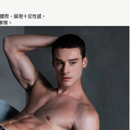
繞腰際，展現十足性感。
摩擦。