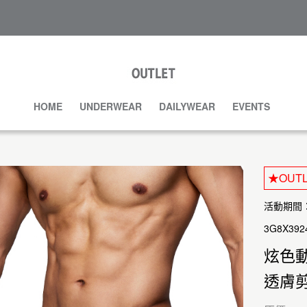
HOME
UNDERWEAR
DAILYWEAR
EVENTS
★OUT
活動期間：20
3G8X392
炫色
透膚