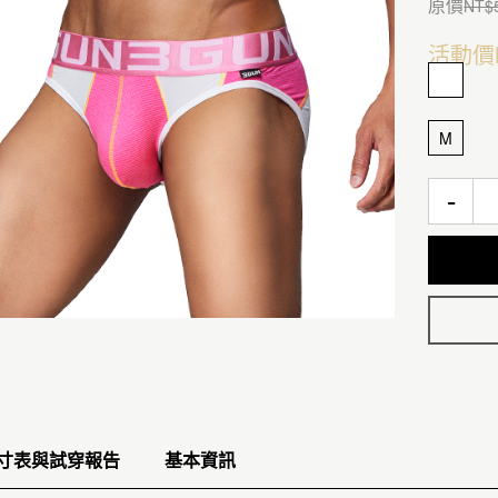
原價
NT$
活動價
M
-
寸表與試穿報告
基本資訊