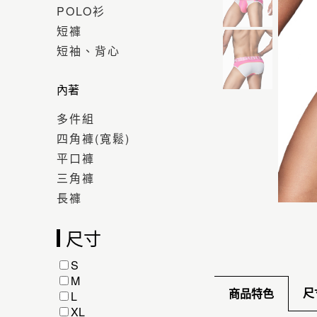
POLO衫
短褲
短袖、背心
內著
多件組
四角褲(寬鬆)
平口褲
三角褲
長褲
尺寸
S
M
尺
商品特色
L
XL