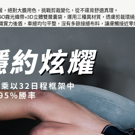
性內著，絕對大膽用色，挑戰剪裁變化，從不違背舒適真理。
LOGO霧光織帶×3D立體雙層囊袋，運用三種異材質，透膚剪裁環
專業紡織實力後盾，車縫均勻平整，沒有多餘接縫布料，讓膚觸接近零