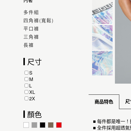
內著
多件組
四角褲(寬鬆)
平口褲
三角褲
長褲
尺寸
S
M
L
XL
2X
尺
商品特色
顏色
■ 每件都是唯一
■ 全件採用超透