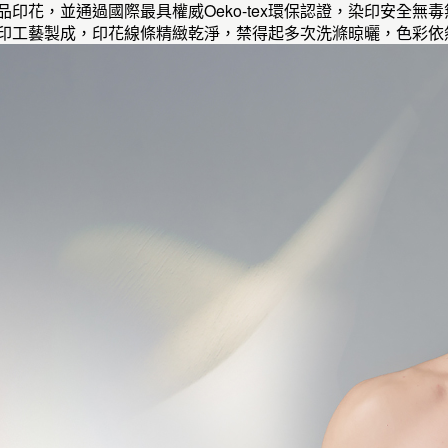
精品印花，並通過國際最具權威Oeko-tex環保認證，染印安全
轉印工藝製成，印花線條精緻乾淨，禁得起多次洗滌晾曬，色彩