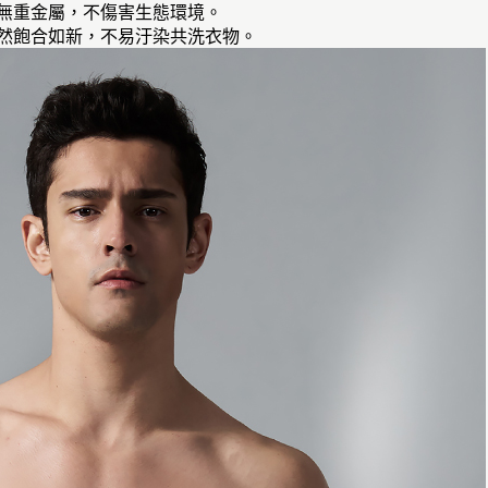
無毒無重金屬，不傷害生態環境。
依然飽合如新，不易汙染共洗衣物。