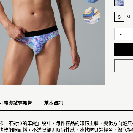
M
S
-
寸表與試穿報告
基本資訊
！採「不對位的車縫」設計，每件褲品的印花主體、變化方向絕
氣快乾網眼面料，不透膚卻更時尚性感，速乾防臭超輕盈，徹底拒