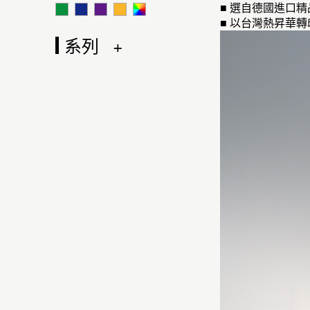
■ 選自德國進口
■ 以台灣熱昇華
系列