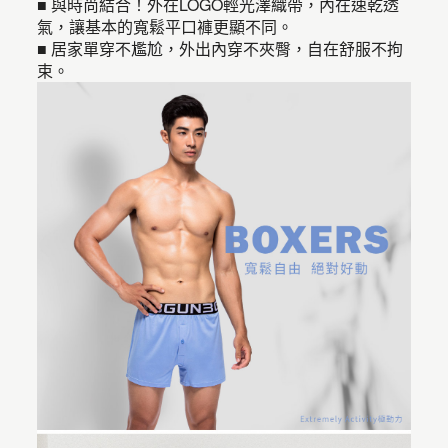
■ 與時尚結合！外在LOGO輕光澤織帶，內在速乾透
氣，讓基本的寬鬆平口褲更顯不同。
■ 居家單穿不尷尬，外出內穿不夾臀，自在舒服不拘
束。