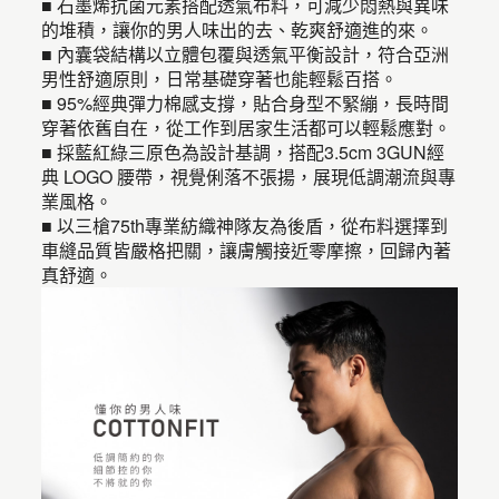
■ 石墨烯抗菌元素搭配透氣布料，可減少悶熱與異味
的堆積，讓你的男人味出的去、乾爽舒適進的來。
■ 內囊袋結構以立體包覆與透氣平衡設計，符合亞洲
男性舒適原則，日常基礎穿著也能輕鬆百搭。
■ 95%經典彈力棉感支撐，貼合身型不緊繃，長時間
穿著依舊自在，從工作到居家生活都可以輕鬆應對。
■ 採藍紅綠三原色為設計基調，搭配3.5cm 3GUN經
典 LOGO 腰帶，視覺俐落不張揚，展現低調潮流與專
業風格。
■ 以三槍75th專業紡織神隊友為後盾，從布料選擇到
車縫品質皆嚴格把關，讓膚觸接近零摩擦，回歸內著
真舒適。