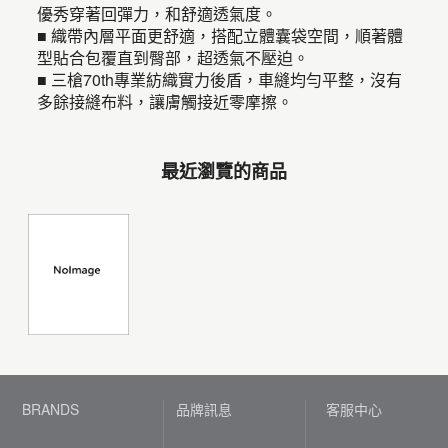
優秀穿著回彈力，和舒適透氣度。
■ 織帶內層平面更舒適，搭配立體囊袋空間，順著體
型貼合包覆直到臀部，超透氣不壓迫。
■ 三槍70th專業紡織實力後盾，車縫均勻平整，沒有
多餘接縫布料，讓膚觸接近零摩擦。
最近瀏覽的商品
BRANDS
品牌訊息
客服中心