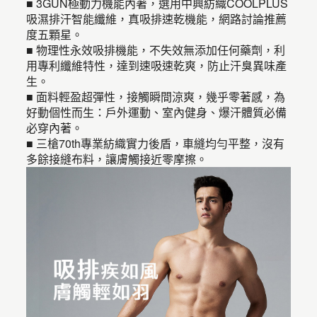
■ 3GUN極動力機能內著，選用中興紡織COOLPLUS
吸濕排汗智能纖維，真吸排速乾機能，網路討論推薦
度五顆星。
■ 物理性永效吸排機能，不失效無添加任何藥劑，利
用專利纖維特性，達到速吸速乾爽，防止汗臭異味產
生。
■ 面料輕盈超彈性，接觸瞬間涼爽，幾乎零著感，為
好動個性而生：戶外運動、室內健身、爆汗體質必備
必穿內著。
■ 三槍70th專業紡織實力後盾，車縫均勻平整，沒有
多餘接縫布料，讓膚觸接近零摩擦。