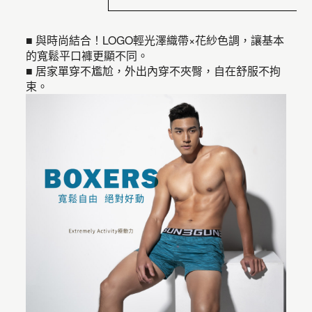
■ 與時尚結合！LOGO輕光澤織帶×花紗色調，讓基本
的寬鬆平口褲更顯不同。
■ 居家單穿不尷尬，外出內穿不夾臀，自在舒服不拘
束。